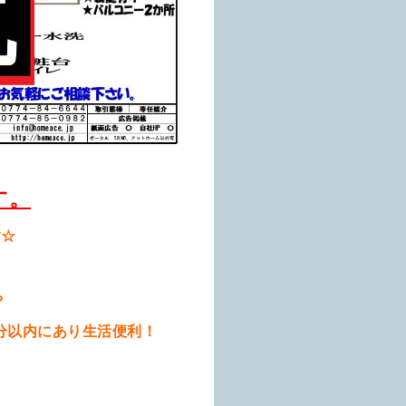
す。
す☆
や
分以内にあり生活便利！