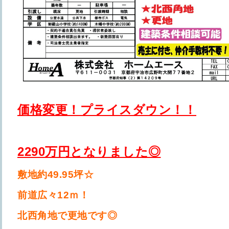
価格変更！プライスダウン！！
2290万円となりました◎
敷地約49.95坪☆
前道広々12ｍ！
北西角地で更地です◎